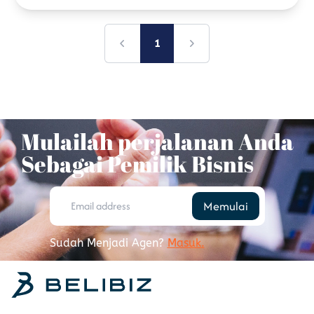
1
Previous
Next
Mulailah perjalanan Anda
Sebagai Pemilik Bisnis
Memulai
Sudah Menjadi Agen
?
Masuk
.