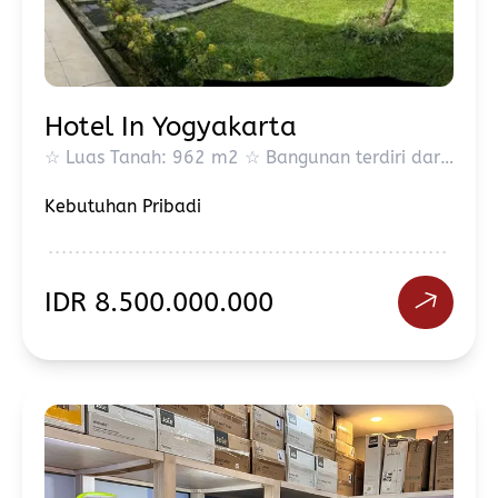
Hotel In Yogyakarta
☆ Luas Tanah: 962 m2 ☆ Bangunan terdiri dari : - Bangunan Rumah seluas 193 m2 dengan 2 kmr, 2 kmr mandi, ruang tamu, ruang keluarga, pantry dan halaman - Bangunan Lobby seluas 28 m2 - Gazebo seluas 9 m2 - Bangunan 2 lantai gudang dan pantry seluas 48 m2 - Bangunan 2 lantai seluas 286 m2 terdiri 10 kamar dengan masing2x kamar mandi dalam - Bangunan 1 lantai seluas 90 m2 terdiri 4 kamar dengan masing2x kamar mandi dalam ☆ Parkir utk 10 mobil ☆ Full Furnished berikut AC + Water Heater ☆ Sertifikat SHM ☆ PLN 6600 Kwh ☆ Akses : - Malioboro 10 menit - Prawirotaman 10 menit
Kebutuhan Pribadi
IDR
8.500.000.000