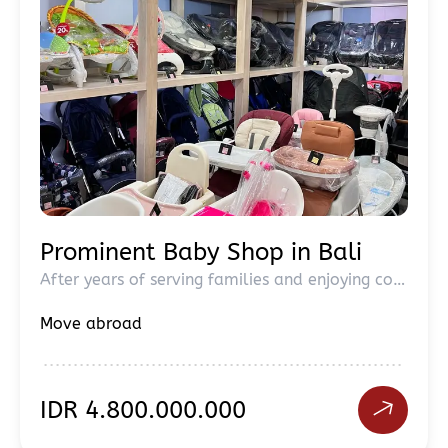
Prominent Baby Shop in Bali
After years of serving families and enjoying consistent sales, this well-loved baby shop in Bali is now looking for a new owner. The business has built a loyal customer base and continues to perform strongly. The only reason for the sale is that the current owner will be relocating overseas. This is a great opportunity for someone looking to take over a proven, profitable business with an existing market presence. Serious inquiries are welcome. Contact us for more details.
Move abroad
IDR
4.800.000.000